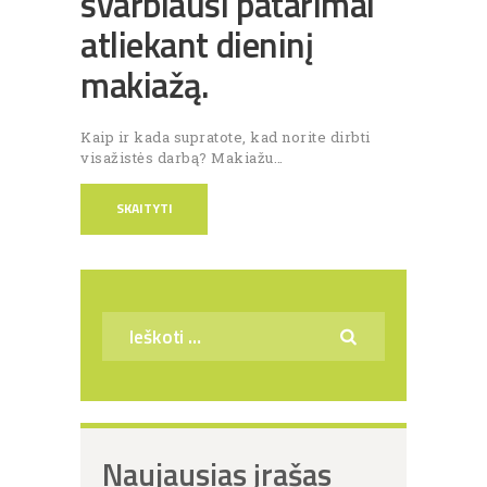
svarbiausi patarimai
atliekant dieninį
makiažą.
Kaip ir kada supratote, kad norite dirbti
visažistės darbą? Makiažu…
SKAITYTI
Ieškoti:
Naujausias įrašas