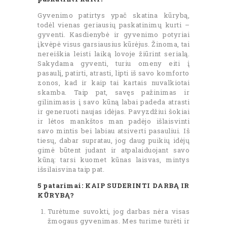
Gyvenimo patirtys ypač skatina kūrybą,
todėl vienas geriausių paskatinimų kurti –
gyventi. Kasdienybė ir gyvenimo potyriai
įkvėpė visus garsiausius kūrėjus. Žinoma, tai
nereiškia leisti laiką lovoje žiūrint serialą.
Sakydama gyventi, turiu omeny eiti į
pasaulį, patirti, atrasti, lipti iš savo komforto
zonos, kad ir kaip tai kartais nuvalkiotai
skamba. Taip pat, savęs pažinimas ir
gilinimasis į savo kūną labai padeda atrasti
ir generuoti naujas idėjas. Pavyzdžiui šokiai
ir lėtos mankštos man padėjo išlaisvinti
savo mintis bei labiau atsiverti pasauliui. Iš
tiesų, dabar supratau, jog daug puikių idėjų
gimė būtent judant ir atpalaiduojant savo
kūną: tarsi kuomet kūnas laisvas, mintys
išsilaisvina taip pat.
5 patarimai: KAIP SUDERINTI DARBĄ IR
KŪRYBĄ?
Turėtume suvokti, jog darbas nėra visas
žmogaus gyvenimas. Mes turime turėti ir