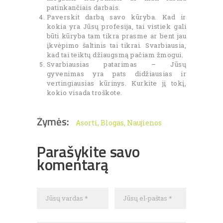
patinkančiais darbais.
Paverskit darbą savo kūryba. Kad ir
kokia yra Jūsų profesija, tai vistiek gali
būti kūryba tam tikra prasme ar bent jau
įkvėpimo šaltinis tai tikrai. Svarbiausia,
kad tai teiktų džiaugsmą pačiam žmogui.
Svarbiausias patarimas – Jūsų
gyvenimas yra pats didžiausias ir
vertingiausias kūrinys. Kurkite jį tokį,
kokio visada troškote.
Žymės:
Asorti
,
Blogas
,
Naujienos
Parašykite savo
komentarą