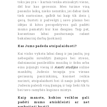
toks jau yra – kartais tenka atsisakyti vieno,
dėl kur kas geresnio. Mes turime visą
pasaulio laiką, nieko nenutiks, jei dabar šiek
tiek sustosime, galbūt tai kaip tik išeis į
gerą. Sustoti ir pažvelgti į savo planus bei
idėjas iš kitos perspektyvos gali padėti
mums pamatyti kur kas daugiau. Taip pat,
karantinas labai pasitarnauja rašant
bakalaurinį darbą (juokiasi).
Kas Jums padeda atsipalaiduoti?
Kai visko vyksta labai daug ir jau jaučiu, jog
nebegaliu suvaldyti įtampos bei streso,
dažniausiai pasileidžiu muziką ir šoku arba
einu įsijungti vieną iš
Asorti studijos
online
mankštų. Judesio terapija yra vienas
geriausių pasirinkimų, kuomet reikia
nurimti, atsipalaiduoti bei iš naujo įsikvėpti.
Judesiu paleidi visą įtampą ir taip lieki tik tu
bei tavo ramybės kupinos mintys.
Kaip manote, kokios veiklos gali
padėti mums atsiskleisti ar net
paskatinti kurti?