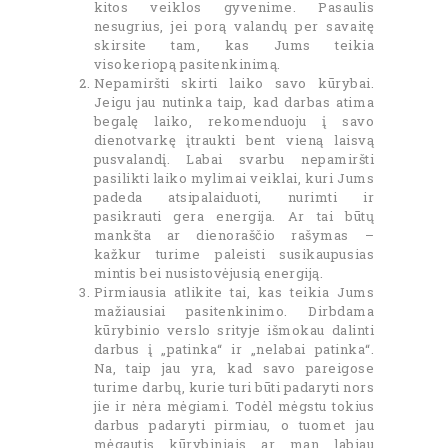
kitos veiklos gyvenime. Pasaulis
nesugrius, jei porą valandų per savaitę
skirsite tam, kas Jums teikia
visokeriopą pasitenkinimą.
Nepamiršti skirti laiko savo kūrybai.
Jeigu jau nutinka taip, kad darbas atima
begalę laiko, rekomenduoju į savo
dienotvarkę įtraukti bent vieną laisvą
pusvalandį. Labai svarbu nepamiršti
pasilikti laiko mylimai veiklai, kuri Jums
padeda atsipalaiduoti, nurimti ir
pasikrauti gera energija. Ar tai būtų
mankšta ar dienoraščio rašymas –
kažkur turime paleisti susikaupusias
mintis bei nusistovėjusią energiją.
Pirmiausia atlikite tai, kas teikia Jums
mažiausiai pasitenkinimo. Dirbdama
kūrybinio verslo srityje išmokau dalinti
darbus į „patinka“ ir „nelabai patinka“.
Na, taip jau yra, kad savo pareigose
turime darbų, kurie turi būti padaryti nors
jie ir nėra mėgiami. Todėl mėgstu tokius
darbus padaryti pirmiau, o tuomet jau
mėgautis kūrybiniais ar man labiau