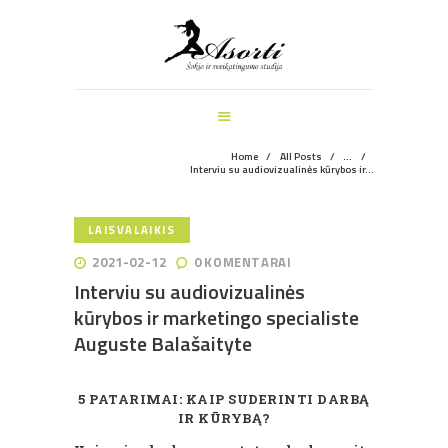
ŠOKIO IR SVEIKATINGUMO STUDIJA
PAGRINDINIS
MANKŠTOS
ŠOKIŲ UŽSIĖMIMAI
VEIKLOS ŠVENTĖMS
Home
All Posts
...
Interviu su audiovizualinės kūrybos ir...
INFORMACIJA
APIE MUS
LAISVALAIKIS
REGISTRACIJA
2021-02-12
0
KOMENTARAI
Interviu su audiovizualinės
kūrybos ir marketingo specialiste
Auguste Balašaityte
5 PATARIMAI: KAIP SUDERINTI DARBĄ
IR KŪRYBĄ?