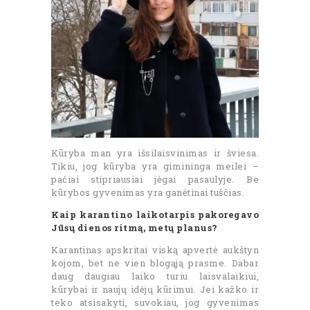
Kūryba man yra išsilaisvinimas ir šviesa.
Tikiu, jog kūryba yra gimininga meilei –
pačiai stipriausiai jėgai pasaulyje. Be
kūrybos gyvenimas yra ganėtinai tuščias.
Kaip karantino laikotarpis pakoregavo
Jūsų dienos ritmą, metų planus?
Karantinas apskritai viską apvertė aukštyn
kojom, bet ne vien blogąją prasme. Dabar
daug daugiau laiko turiu laisvalaikiui,
kūrybai ir naujų idėjų kūrimui. Jei kažko ir
teko atsisakyti, suvokiau, jog gyvenimas