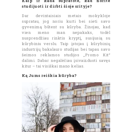
Kaip ir kada supratote, kad norite
studijuoti ir dirbti šioje srityje?
Dar devintaisiais metais mokykloje
supratau, jog noriu kurti bei sieti savo
gyvenimą būtent su kūryba. Žinojau, kad
vien meno man nepakaks, todėl
nusprendžiau rinktis kryptį, susijusią su
kūrybiniu verslu. Taip įstojau į kūrybinių
industrijų bakalauro studijas bei tapau savo
šeimos reklamos studijos „Promo Kit“
dalimi. Dabar negalėčiau įsivaizduoti savęs
kitur – tai visiškai mano kelias.
Ką Jums reiškia kūryba?