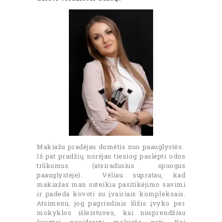
Makiažu pradėjau domėtis nuo paauglystės.
Iš pat pradžių norėjau tiesiog paslėpti odos
trūkumus (atsiradusius spuogus
paauglystėje). Vėliau supratau, kad
makiažas man suteikia pasitikėjimo savimi
ir padeda kovoti su įvairiais kompleksais.
Atsimenu, jog pagrindinis lūžis įvyko per
mokyklos išleistuves, kai nusprendžiau
šventei pasidaryti makiažą pati. Kai