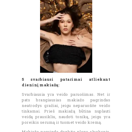
5 svarbiausi patarimai atliekant
dieninį makiažą:
Svarbiausia yra veido paruošimas. Net ir
pats brangiausias makiažo pagrindas
neatrodys gražiai, jeigu neparuošite veido
tinkamai. Prieš makiažą būtina nuplauti
veidą prausikliu, naudoti toniką, jeigu yra
poreikis serumą ir tuomet veido kremą.
Makiažo pagrindą denkite plonu sluoksniu.