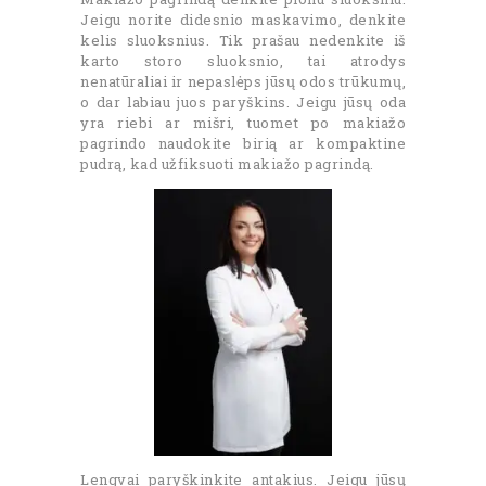
Jeigu norite didesnio maskavimo, denkite
kelis sluoksnius. Tik prašau nedenkite iš
karto storo sluoksnio, tai atrodys
nenatūraliai ir nepaslėps jūsų odos trūkumų,
o dar labiau juos paryškins. Jeigu jūsų oda
yra riebi ar mišri, tuomet po makiažo
pagrindo naudokite birią ar kompaktine
pudrą, kad užfiksuoti makiažo pagrindą.
Lengvai paryškinkite antakius. Jeigu jūsų