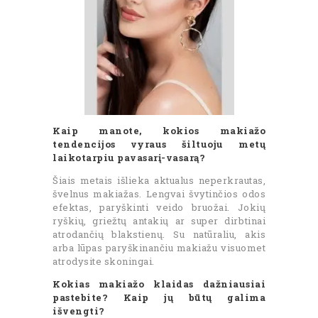
Kaip manote, kokios makiažo
tendencijos vyraus šiltuoju metų
laikotarpiu pavasarį-vasarą?
Šiais metais išlieka aktualus neperkrautas,
švelnus makiažas. Lengvai švytinčios odos
efektas, paryškinti veido bruožai. Jokių
ryškių, griežtų antakių ar super dirbtinai
atrodančių blakstienų. Su natūraliu, akis
arba lūpas paryškinančiu makiažu visuomet
atrodysite skoningai.
Kokias makiažo klaidas dažniausiai
pastebite? Kaip jų būtų galima
išvengti?