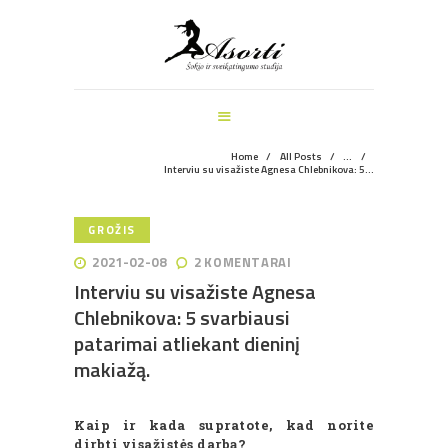
ŠOKIO IR SVEIKATINGUMO STUDIJA
PAGRINDINIS
MANKŠTOS
ŠOKIŲ UŽSIĖMIMAI
VEIKLOS ŠVENTĖMS
Home
All Posts
...
Interviu su visažiste Agnesa Chlebnikova: 5...
INFORMACIJA
APIE MUS
GROŽIS
REGISTRACIJA
2021-02-08
2
KOMENTARAI
Interviu su visažiste Agnesa
Chlebnikova: 5 svarbiausi
patarimai atliekant dieninį
makiažą.
Kaip ir kada supratote, kad norite
dirbti visažistės darbą?