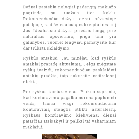
Dažnai pastebiu nelygiai padengtą makiažo
pagrindą, su ruožais ties kaklu.
Rekomenduočiau dažytis gerai apšviestoje
patalpoje, kad šviesa būtų nukreipta tiesiai į
Jus. Idealiausia dažytis priešais langą, prie
natūralaus apšvietimo, jeigu tam yra
galimybes. Tuomet lengviau pamatysite kur
dar trūksta sklaidymo.
Ryškūs antakiai. Jau minėjau, kad ryškūs
antakiai praradę aktualumą. Jeigu mėgstate
ryškų įvaizdį, rekomenduočiau pasklaidyti
antakių pradžią, taip sukursite natūralesnį
efektą.
Per ryškus kontūravimas. Puikiai suprantu,
kad kontūravimo pagalba norima paploninti
veidą, tačiau visgi rekomenduočiau
kontūravimą stengtis atlikti natūralesnį.
Ryškaus kontūravimo kiekvienai dienai
patarčiau atsisakyti ir palikti tai vakariniam
makiažui.