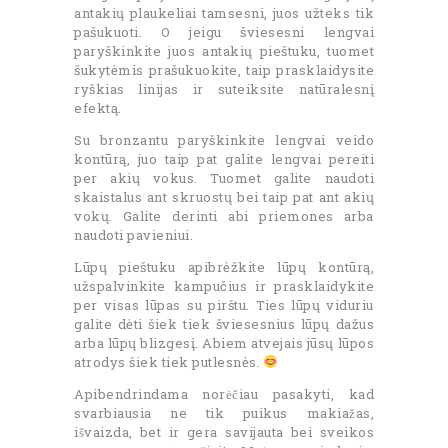
antakių plaukeliai tamsesni, juos užteks tik
pašukuoti. O jeigu šviesesni lengvai
paryškinkite juos antakių pieštuku, tuomet
šukytėmis prašukuokite, taip prasklaidysite
ryškias linijas ir suteiksite natūralesnį
efektą.
Su bronzantu paryškinkite lengvai veido
kontūrą, juo taip pat galite lengvai pereiti
per akių vokus. Tuomet galite naudoti
skaistalus ant skruostų bei taip pat ant akių
vokų. Galite derinti abi priemones arba
naudoti pavieniui.
Lūpų pieštuku apibrėžkite lūpų kontūrą,
užspalvinkite kampučius ir prasklaidykite
per visas lūpas su pirštu. Ties lūpų viduriu
galite dėti šiek tiek šviesesnius lūpų dažus
arba lūpų blizgesį. Abiem atvejais jūsų lūpos
atrodys šiek tiek putlesnės.
Apibendrindama norėčiau pasakyti, kad
svarbiausia ne tik puikus makiažas,
išvaizda, bet ir gera savijauta bei sveikos