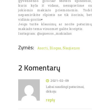
gyvensenos įpročiai! Moters spindesio,
kuris kyla iš vidaus, nenupiešime su
jokiomis makiažo priemonėmis. Todėl
nepamirškite rūpintis ne tik išoriniu, bet
vidiniu grožiu♥️
Jeigu turite klausimų ar norite patarimų
makiažo tema visuomet galite kreiptis.
Instagram: @agnesos_makiažas
Žymės:
Asorti
,
Blogas
,
Naujienos
2 Komentarų
2021-02-09
Labai naudingi patarimai,
dėkoju
reply