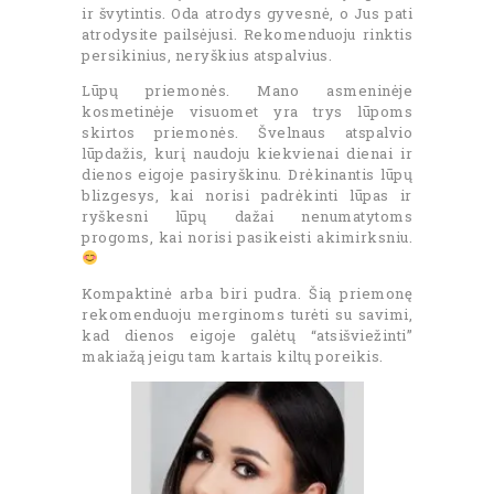
ir švytintis. Oda atrodys gyvesnė, o Jus pati
atrodysite pailsėjusi. Rekomenduoju rinktis
persikinius, neryškius atspalvius.
Lūpų priemonės. Mano asmeninėje
kosmetinėje visuomet yra trys lūpoms
skirtos priemonės. Švelnaus atspalvio
lūpdažis, kurį naudoju kiekvienai dienai ir
dienos eigoje pasiryškinu. Drėkinantis lūpų
blizgesys, kai norisi padrėkinti lūpas ir
ryškesni lūpų dažai nenumatytoms
progoms, kai norisi pasikeisti akimirksniu.
Kompaktinė arba biri pudra. Šią priemonę
rekomenduoju merginoms turėti su savimi,
kad dienos eigoje galėtų “atsišviežinti”
makiažą jeigu tam kartais kiltų poreikis.