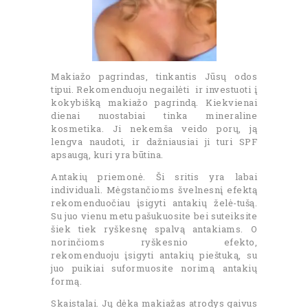
Makiažo pagrindas, tinkantis Jūsų odos
tipui. Rekomenduoju negailėti ir investuoti į
kokybišką makiažo pagrindą. Kiekvienai
dienai nuostabiai tinka mineraline
kosmetika. Ji nekemša veido porų, ją
lengva naudoti, ir dažniausiai ji turi SPF
apsaugą, kuri yra būtina.
Antakių priemonė. Ši sritis yra labai
individuali. Mėgstančioms švelnesnį efektą
rekomenduočiau įsigyti antakių želė-tušą.
Su juo vienu metu pašukuosite bei suteiksite
šiek tiek ryškesnę spalvą antakiams. O
norinčioms ryškesnio efekto,
rekomenduoju įsigyti antakių pieštuką, su
juo puikiai suformuosite norimą antakių
formą.
Skaistalai. Jų dėka makiažas atrodys gaivus