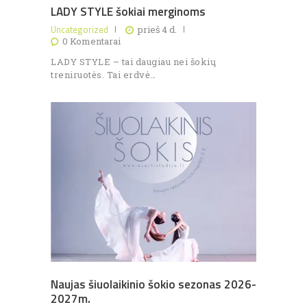
LADY STYLE šokiai merginoms
Uncategorized
prieš 4 d.
0
Komentarai
LADY STYLE – tai daugiau nei šokių
treniruotės. Tai erdvė…
Naujas šiuolaikinio šokio sezonas 2026-
2027m.