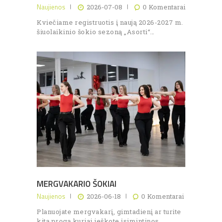
Naujienos
2026-07-08
0
Komentarai
Kviečiame registruotis į naują 2026-2027 m.
šiuolaikinio šokio sezoną „Asorti“…
MERGVAKARIO ŠOKIAI
Naujienos
2026-06-18
0
Komentarai
Planuojate mergvakarį, gimtadienį ar turite
kitą progą kuriai ieškote įsimintinos…