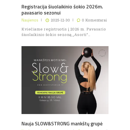
Registracija šiuolaikinio šokio 2026m.
pavasario sezonui
Naujienos
2025-12-30
0
Komentarai
Kviečiame registruotis į 2026 m. Pavasario
šiuolaikinio šokio sezoną „Asorti“…
Nauja SLOW&STRONG mankštų grupė