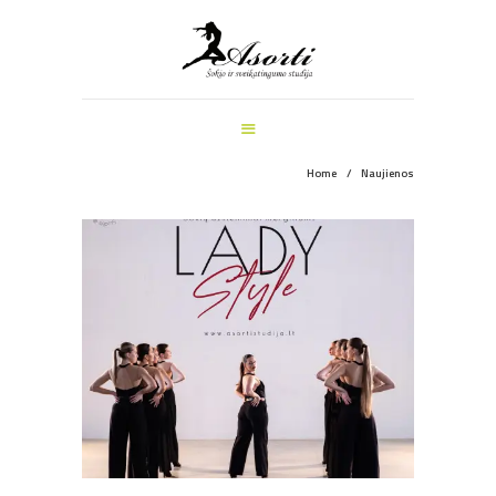
ŠOKIO IR SVEIKATINGUMO STUDIJA
PAGRINDINIS
MANKŠTOS
ŠOKIŲ UŽSIĖMIMAI
VEIKLOS ŠVENTĖMS
Home
Naujienos
INFORMACIJA
APIE MUS
REGISTRACIJA