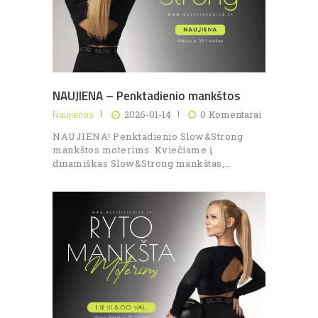
NAUJIENA – Penktadienio mankštos
Naujienos
2026-01-14
0
Komentarai
NAUJIENA! Penktadienio Slow&Strong
mankštos moterims. Kviečiame į
dinamiškas Slow&Strong mankštas,…