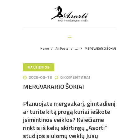
ŠOKIO IR SVEIKATINGUMO STUDIJA
PAGRINDINIS
MANKŠTOS
ŠOKIŲ UŽSIĖMIMAI
VEIKLOS ŠVENTĖMS
Home
All Posts
...
MERGVAKARIO ŠOKIAI
INFORMACIJA
APIE MUS
NAUJIENOS
REGISTRACIJA
2026-06-18
0
KOMENTARAI
MERGVAKARIO ŠOKIAI
Planuojate mergvakarį, gimtadienį
ar turite kitą progą kuriai ieškote
įsimintinos veiklos? Kviečiame
rinktis iš kelių skirtingų „Asorti“
studijos siūlomų veiklų Jūsų