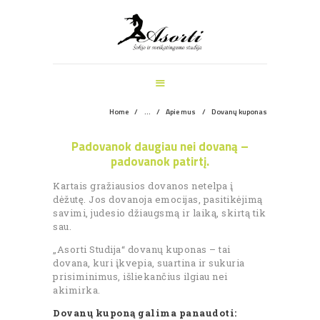
ŠOKIO IR SVEIKATINGUMO STUDIJA
PAGRINDINIS
MANKŠTOS
ŠOKIŲ UŽSIĖMIMAI
VEIKLOS ŠVENTĖMS
Home
...
Apie mus
Dovanų kuponas
INFORMACIJA
Padovanok daugiau nei dovaną –
APIE MUS
padovanok patirtį.
REGISTRACIJA
Kartais gražiausios dovanos netelpa į
dėžutę. Jos dovanoja emocijas, pasitikėjimą
savimi, judesio džiaugsmą ir laiką, skirtą tik
sau.
„Asorti Studija“ dovanų kuponas – tai
dovana, kuri įkvepia, suartina ir sukuria
prisiminimus, išliekančius ilgiau nei
akimirka.
Dovanų kuponą galima panaudoti: