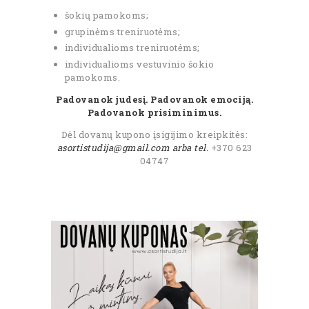
šokių pamokoms;
grupinėms treniruotėms;
individualioms treniruotėms;
individualioms vestuvinio šokio
pamokoms.
Padovanok judesį. Padovanok emociją.
Padovanok prisiminimus.
Dėl dovanų kupono įsigijimo kreipkitės:
asortistudija@gmail.com arba tel.
+370 623
04747