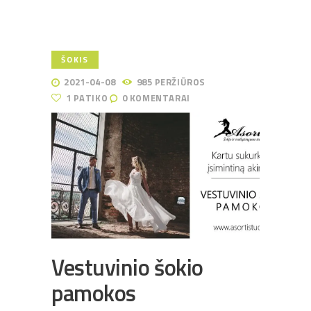
ŠOKIS
2021-04-08
985
PERŽIŪROS
1
PATIKO
0
KOMENTARAI
Vestuvinio šokio
pamokos