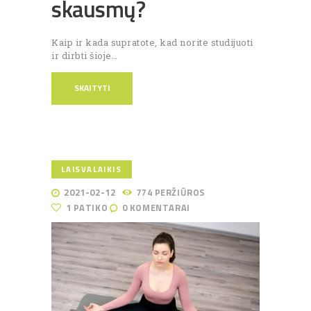
skausmų?
Kaip ir kada supratote, kad norite studijuoti
ir dirbti šioje…
SKAITYTI
LAISVALAIKIS
2021-02-12
774
PERŽIŪROS
1
PATIKO
0
KOMENTARAI