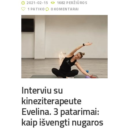
2021-02-15
1682
PERŽIŪROS
1
PATIKO
0
KOMENTARAI
Interviu su
kineziterapeute
Evelina. 3 patarimai:
kaip išvengti nugaros