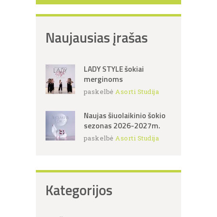
Naujausias įrašas
LADY STYLE šokiai
merginoms
paskelbė
Asorti Studija
Naujas šiuolaikinio šokio
sezonas 2026-2027m.
paskelbė
Asorti Studija
Kategorijos