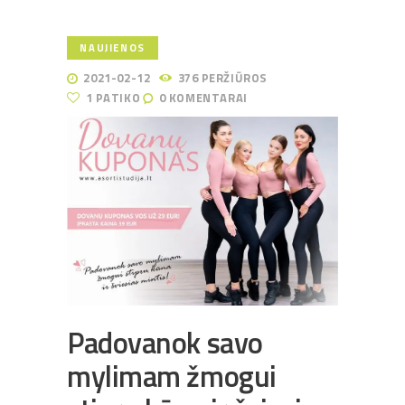
NAUJIENOS
2021-02-12
376
PERŽIŪROS
1
PATIKO
0
KOMENTARAI
Padovanok savo
mylimam žmogui