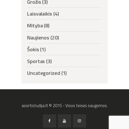
Grožis
(3)
Laisvalaikis
(4)
Mityba
(8)
Naujienos
(20)
Šokis
(1)
Sportas
(3)
Uncategorized
(1)
asortistudija.lt © 2015 - Visos teisės saugomos.