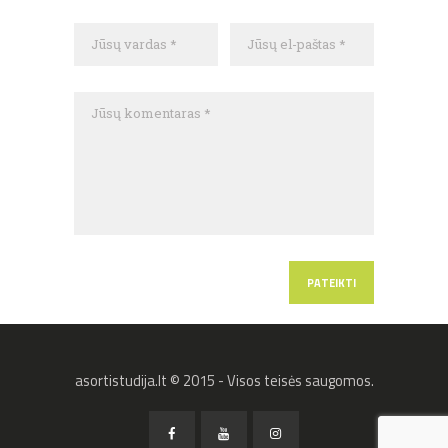
asortistudija.lt © 2015 - Visos teisės saugomos.