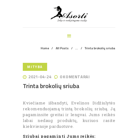
ŠOKIO IR SVEIKATINGUMO STUDIJA
PAGRINDINIS
MANKŠTOS
ŠOKIŲ UŽSIĖMIMAI
VEIKLOS ŠVENTĖMS
Home
All Posts
...
Trinta brokolių sriuba
INFORMACIJA
APIE MUS
MITYBA
REGISTRACIJA
2021-04-24
0
KOMENTARAI
Trinta brokolių sriuba
Kviečiame išbandyti, Evelinos Didžiulytės
rekomenduojamą trintą brokolių sriubą. Ją
pagaminsite greitai ir lengvai. Jums reikės
labai nedaug produktų, kuriuos rasite
kiekvienoje parduotuve.
Sriubai pagaminti Jums reikės: