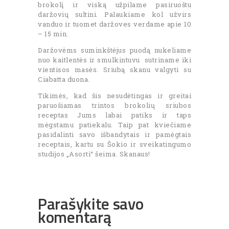
brokolį ir viską užpilame pasiruoštu
daržovių sultini. Palaukiame kol užvirs
vanduo ir tuomet daržoves verdame apie 10
– 15 min.
Daržovėms suminkštėjus puodą nukeliame
nuo kaitlentės ir smulkintuvu sutriname iki
vientisos masės. Sriubą skanu valgyti su
Ciabatta duona.
Tikimės, kad šis nesudėtingas ir greitai
paruošiamas trintos brokolių sriubos
receptas Jums labai patiks ir taps
mėgstamu patiekalu. Taip pat kviečiame
pasidalinti savo išbandytais ir pamėgtais
receptais, kartu su Šokio ir sveikatingumo
studijos „Asorti“ šeima. Skanaus!
Parašykite savo
komentarą