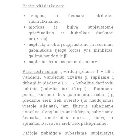
Pasiruošti daržoves:
svogūną ir česnako skilteles
susmulkiname.
morkas ir bulvę supjaustome
griežinėliais ar kubeliais (tarkuoti
nereikia).
nuplautą brokolį supjaustome mažesniais
gabaliukais (jeigu kotas yra minkštas,
galima naudoti ir jį).
nuplautus špinatus pasmulkiname.
Pasiruošti sultinį:
į virdulį įpilame 1 – 1,5 l
vandens. Vandeniui užvirus jį supilame į
dubenį ir įdedame 1,5 – 2 kubelius daržovių
sultinio (kubeliai turi ištirpti). Paimame
puodą, kuriame bus gaminama sriuba. Į jį
įdedame šiek tiek sviesto (jis naudojamas
vietoje aliejaus), jam ištirpus suberiame
svogūną. Svogūnui suminkštėjus, suberiame
česnaką, smulkintas morkas, bulvę ir
špinatus. Daržoves šiek tiek pakepiname.
Pačioje pabaigoje suberiame supjaustytą