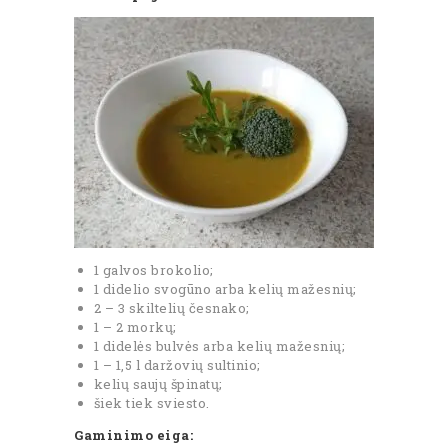
1 galvos brokolio;
1 didelio svogūno arba kelių mažesnių;
2 – 3 skiltelių česnako;
1 – 2 morkų;
1 didelės bulvės arba kelių mažesnių;
1 – 1,5 l daržovių sultinio;
kelių saujų špinatų;
šiek tiek sviesto.
Gaminimo eiga: