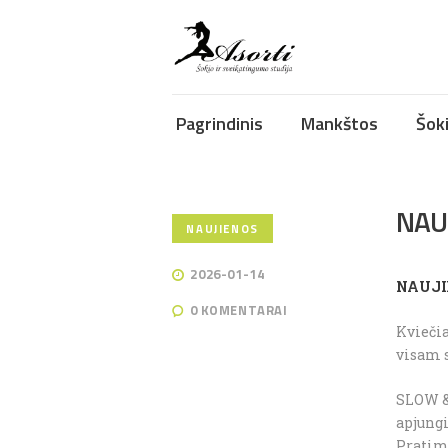
Pagrindinis
Mankštos
Šok
NAUJ
NAUJIENOS
2026-01-14
NAUJIE
0
KOMENTARAI
Kvieči
visam s
SLOW & 
apjungi
Pratima