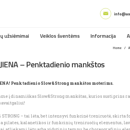
PAGRINDINIS
info@aso
MANKŠTOS
ŠOKIO IR SVEIKATINGUMO STUDIJA
ŠOKIŲ UŽSIĖMIMAI
ių užsiėmimai
Veiklos šventėms
Informacija
A
VEIKLOS ŠVENTĖMS
Home
A
INFORMACIJA
IENA – Penktadienio mankštos
APIE MUS
REGISTRACIJA
NA! Penktadienio Slow&Strong mankštos moterims.
ame į dinamiškas Slow&Strong mankštas, kurios sustiprins rau
avaitgaliui!
STRONG – tai lėta, bet intensyvi funkcinė treniruotė, skirta f
a pilates, kalanetikos ir funkcinių treniruočių elementus, lav
i atliekami lėtu arba vidutiniu tempu, be choreografinių elem