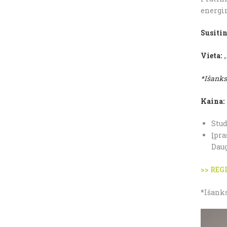
energin
Susiti
Vieta:
„
*Išankst
Kaina:
Stud
Įpra
Daug
>> RE
*Išanks