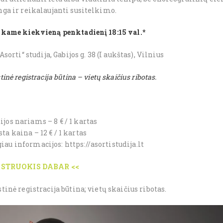
ga ir reikalaujanti susitelkimo.
nkame kiekvieną penktadienį 18:15 val.*
Asorti“ studija, Gabijos g. 38 (I aukštas), Vilnius
inė registracija būtina – vietų skaičius ribotas.
ijos nariams – 8 € / 1 kartas
sta kaina – 12 € / 1 kartas
iau informacijos: https://asortistudija.lt
GISTRUOKIS DABAR <<
tinė registracija būtina; vietų skaičius ribotas.