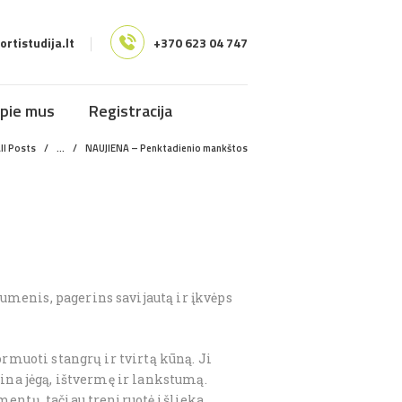
rtistudija.lt
+370 623 04 747
pie mus
Registracija
ll Posts
...
NAUJIENA – Penktadienio mankštos
menis, pagerins savijautą ir įkvėps
ormuoti stangrų ir tvirtą kūną. Ji
ina jėgą, ištvermę ir lankstumą.
entų, tačiau treniruotė išlieka