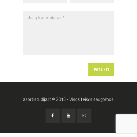
asortistudija.lt © 2015 - Visos teisės saugomos.