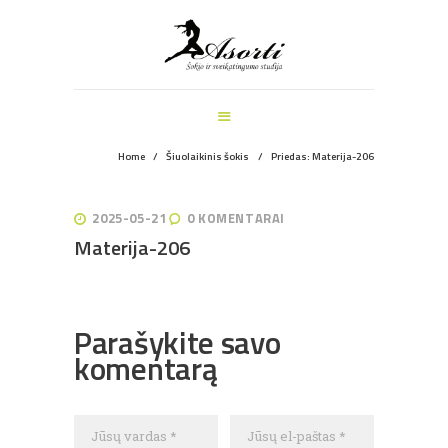
ŠOKIO IR SVEIKATINGUMO STUDIJA
PAGRINDINIS
MANKŠTOS
ŠOKIŲ UŽSIĖMIMAI
VEIKLOS ŠVENTĖMS
Home
Šiuolaikinis šokis
Priedas: Materija-206
INFORMACIJA
APIE MUS
2025-05-21
0
KOMENTARAI
REGISTRACIJA
Materija-206
Navigacija
Parašykite savo
tarp
komentarą
įrašų