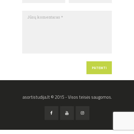
asortistudija.lt © 2015 - Visos teisės saugomos.