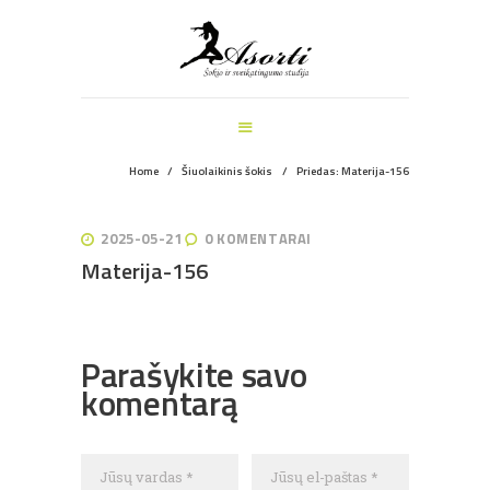
ŠOKIO IR SVEIKATINGUMO STUDIJA
PAGRINDINIS
MANKŠTOS
ŠOKIŲ UŽSIĖMIMAI
VEIKLOS ŠVENTĖMS
Home
Šiuolaikinis šokis
Priedas: Materija-156
INFORMACIJA
APIE MUS
2025-05-21
0
KOMENTARAI
REGISTRACIJA
Materija-156
Navigacija
Parašykite savo
tarp
komentarą
įrašų