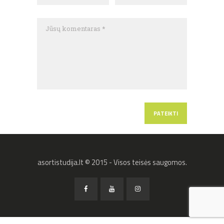
asortistudija.lt © 2015 - Visos teisės saugomos.