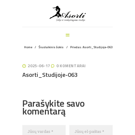
ŠOKIO IR SVEIKATINGUMO STUDIJA
PAGRINDINIS
MANKŠTOS
ŠOKIŲ UŽSIĖMIMAI
VEIKLOS ŠVENTĖMS
Home
Šiuolaikinis šokis
Priedas: Asorti_Studijoje-063
INFORMACIJA
APIE MUS
2025-06-17
0
KOMENTARAI
REGISTRACIJA
Asorti_Studijoje-063
Navigacija
Parašykite savo
tarp
komentarą
įrašų