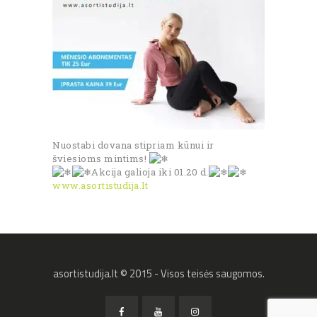
Nuostabi dovana stipriam kūnui ir
šviesioms mintims!
Akcija galioja iki 01.20 d.
www.asortistudija.lt
asortistudija.lt © 2015 - Visos teisės saugomos.