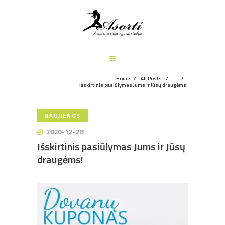
ŠOKIO IR SVEIKATINGUMO STUDIJA
PAGRINDINIS
MANKŠTOS
ŠOKIŲ UŽSIĖMIMAI
VEIKLOS ŠVENTĖMS
Home
All Posts
...
Išskirtinis pasiūlymas Jums ir Jūsų draugėms!
INFORMACIJA
APIE MUS
NAUJIENOS
REGISTRACIJA
2020-12-28
Išskirtinis pasiūlymas Jums ir Jūsų
draugėms!