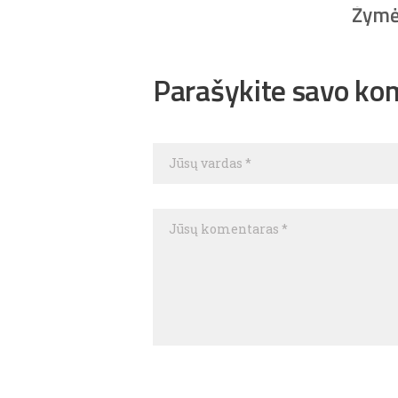
Žymė
Parašykite savo ko