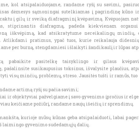
ame, kol atsipalaiduojame, randame ryšį su savimi, pasiru
isas dėmesys sąmoningai sutelkiamas į pagrindinę kūno ir 
raktu į gilų ir sveiką diafragminį kvėpavimą. Kvėpuojam nat
s, stiprinantis diafragmą, padeda kiekvienam organui
eną iškvėpimą, kad atsikratytume nereikalingų minčių
ų. Atlikdami pratimus, ypač tuos, kurie reikalauja didesnių
ame per burną, stengdamiesi išlaikyti žandikaulį ir lūpas atp
tą pabaikite pasitelkę taisyklingo ir gilaus kvėpav
, pašalinsite susikaupusius toksinus, išvalysite plaučius, at
tyti visų minčių, problemų, streso. Jausitės tušti ir ramūs, tuo
ndame artimą ryšį su pačia savimi;
ai ir objektyviai pažvelgiame į savo gyvenimo įpročius ir elges
viau keičiame požiūrį, randame naujų išeičių ir sprendimų.
mankšta, kurioje mūsų kūnas geba atsipalaiduoti, labai pager
iš laimingo gyvenimo sudedamųjų dalių.