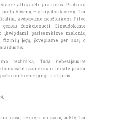
ošiame atlikinėti pratimus. Pratimų
proto būseną – atsipalaidavimą. Tai
ūraliai, kvėpavimo neužlaikom. Pilvo
 geriau funkcionuoti. Išnaudokime
, o įkvėpdami pasisemkime malonių
 fizinių jėgų, įkvepiame per nosį, o
alaiduotus.
imo techniką. Tada nebesijausite
palaiduosite raumenis ir leisite protui
 pačiu metu energingi ir stiprūs.
į;
ina mūsų fizinę ir emocinę būklę. Tai