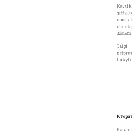
Kai tik
grįžki
nuosta
išmokę
užsiėm
Taigi,
neįpra
taikyti
Kvėpa
Kalane