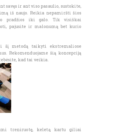
 savęs ir ant viso pasaulio, sustokite,
timą iš naujo. Reikia nepamiršti šios
uo pradžios iki galo. Tik visiškai
oti, pajusite ir malonumą bet kurio
ti šį metodą taikyti ekstremaliose
ramus. Rekomenduojame šią koncepciją
ebėsite, kad tai veikia.
mi treniruotę, keletą kartu giliai