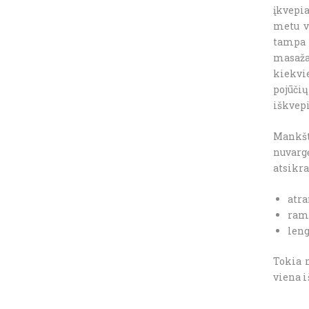
įkvepi
metu v
tampa 
masaža
kiekvi
pojūči
iškvepi
Mankš
nuvargę
atsikra
atra
rami
leng
Tokia 
viena 