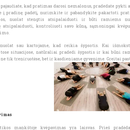
 pajaučiate, kad pratimas darosi nemalonus, pradedate pykti ant
te į pradinę padėtį, nurimkite ir pabandykite pakartoti pra
tos, nuolat stengtis atsipalaiduoti ir būti ramiems n
 atsipalaiduoti, kontroliuoti savo kūną, sąmoningai kvėpu
imo.
 nuolat sau kartojame, kad reikia šypsotis. Kai išmoks
stose situacijose, natūraliai pradedi šypsotis ir kai būni 
 ne tik treniruotėse, bet ir kasdieniame gyvenime. Greitai past
vimas
tikos mankštoje kvėpavimas yra laisvas. Prieš pradėda