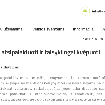
PAGRINDINIS
info@aso
MANKŠTOS
ŠOKIO IR SVEIKATINGUMO STUDIJA
ŠOKIŲ UŽSIĖMIMAI
ių užsiėmimai
Veiklos šventėms
Informacija
A
VEIKLOS ŠVENTĖMS
Home
All Post
INFORMACIJA
 atsipalaiduoti ir taisyklingai kvėpuoti
APIE MUS
REGISTRACIJA
laidavimas
atpalaidavimas, minčių lengvumas ir ramus natūr
zdžiai pagerina mankštos kokybę ir teikia neįkainojamą naudą
liekant veiksmus, reikalaujančius jėgos arba didesnio s
ame panikuoti. O atpalaidavę veidą ir žandikaulį, net
ami mažiau jėgų, ne taip pavargstame ir patiriame mažiau str