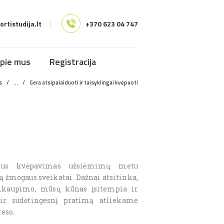
rtistudija.lt
+370 623 04 747
pie mus
Registracija
s
...
Gera atsipalaiduoti ir taisyklingai kvėpuoti
alus kvėpavimas užsiėmimų metu
 žmogaus sveikatai. Dažnai atsitinka,
usikaupimo, mūsų kūnas įsitempia ir
 ir sudėtingesnį pratimą atliekame
eso.