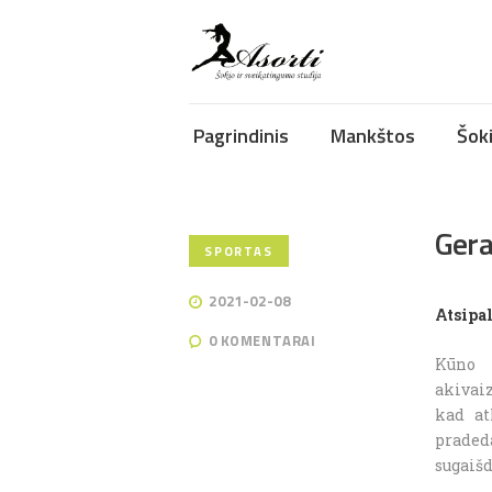
Pagrindinis
Mankštos
Šok
Gera
SPORTAS
2021-02-08
Atsipa
0
KOMENTARAI
Kūno 
akivai
kad at
praded
sugaišd