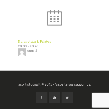
Kalanetika & Pilates
20:00
-
20:45
Asorti
asortistudija.lt © 2015 - Visos teisės saugomos.