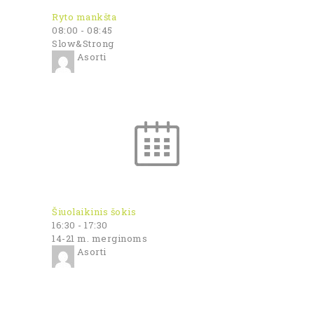
Ryto mankšta
08:00
-
08:45
Slow&Strong
Asorti
Šiuolaikinis šokis
16:30
-
17:30
14-21 m. merginoms
Asorti