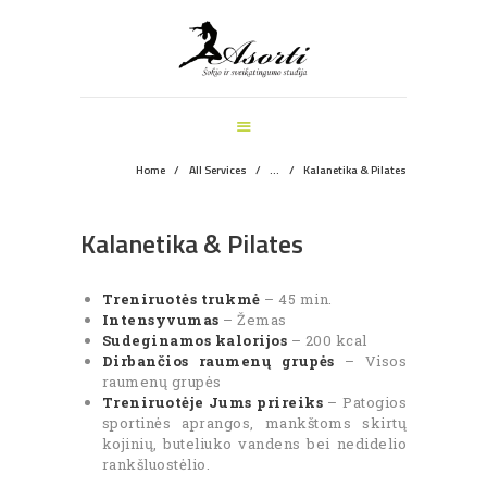
ŠOKIO IR SVEIKATINGUMO STUDIJA
PAGRINDINIS
MANKŠTOS
ŠOKIŲ UŽSIĖMIMAI
VEIKLOS ŠVENTĖMS
Home
All Services
...
Kalanetika & Pilates
INFORMACIJA
APIE MUS
Kalanetika & Pilates
REGISTRACIJA
Treniruotės trukmė
– 45 min.
Intensyvumas
– Žemas
Sudeginamos kalorijos
– 200 kcal
Dirbančios raumenų grupės
– Visos
raumenų grupės
Treniruotėje Jums prireiks
– Patogios
sportinės aprangos, mankštoms skirtų
kojinių, buteliuko vandens bei nedidelio
rankšluostėlio.