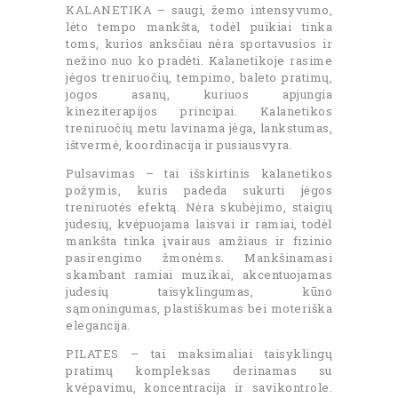
KALANETIKA – saugi, žemo intensyvumo,
lėto tempo mankšta, todėl puikiai tinka
toms, kurios anksčiau nėra sportavusios ir
nežino nuo ko pradėti. Kalanetikoje rasime
jėgos treniruočių, tempimo, baleto pratimų,
jogos asanų, kuriuos apjungia
kineziterapijos principai. Kalanetikos
treniruočių metu lavinama jėga, lankstumas,
ištvermė, koordinacija ir pusiausvyra.
Pulsavimas – tai išskirtinis kalanetikos
požymis, kuris padeda sukurti jėgos
treniruotės efektą. Nėra skubėjimo, staigių
judesių, kvėpuojama laisvai ir ramiai, todėl
mankšta tinka įvairaus amžiaus ir fizinio
pasirengimo žmonėms. Mankšinamasi
skambant ramiai muzikai, akcentuojamas
judesių taisyklingumas, kūno
sąmoningumas, plastiškumas bei moteriška
elegancija.
PILATES – tai maksimaliai taisyklingų
pratimų kompleksas derinamas su
kvėpavimu, koncentracija ir savikontrole.