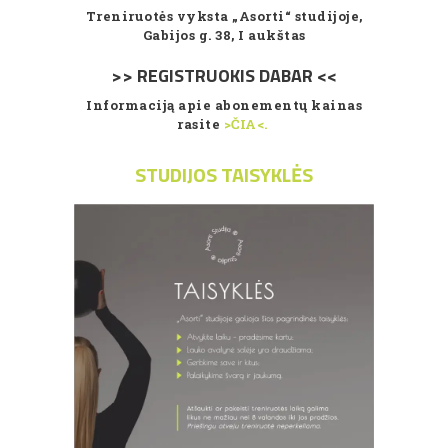
Treniruotės vyksta „Asorti“ studijoje,
Gabijos g. 38, I aukštas
>> REGISTRUOKIS DABAR <<
Informaciją apie abonementų kainas
rasite
>ČIA<.
STUDIJOS TAISYKLĖS