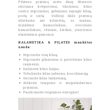
Pilateso pratimų metu daug dėmesio
skiriama kvėpavimui, tikslumui, kūno
centro stiprinimui, gebėjimui sujungti kūną,
protą ir sielą. Didžioji dalis pratimų
atliekama ant kilimėlių, su mažais,
minkštais kamuoliukais, svoriniais
kamuoliukais, ritiniais, žiedais, įvairiomis
elastinėmis gumomis.
KALANETIKA & PILATES mankštos
nauda:
Stiprinsite visą kūną;
Stiprinsite giluminius ir paviršinius kūno
raumenis;
Dailinsite kūno linijas;
Tobulinsite kūno judesius, koordinaciją;
Gerinsite kūno lankstumą;
Atliksite tempimo ir atsipalaidavimo
pratimus;
Pasikrausite teigiamos energijos!