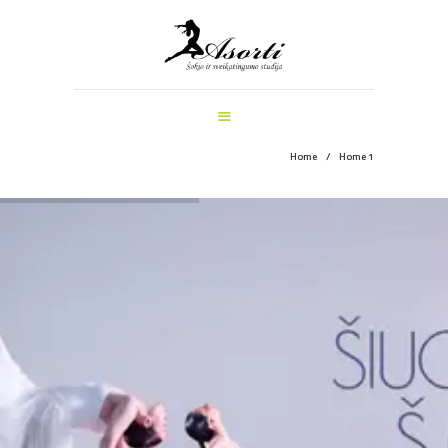
ŠOKIO IR SVEIKATINGUMO STUDIJA
PAGRINDINIS
MANKŠTOS
ŠOKIŲ UŽSIĖMIMAI
VEIKLOS ŠVENTĖMS
Home
Home 1
INFORMACIJA
APIE MUS
REGISTRACIJA